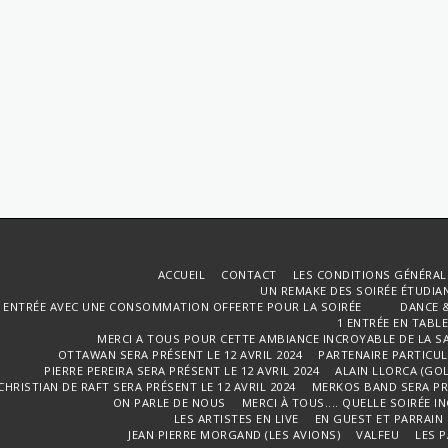
ACCUEIL
CONTACT
LES CONDITIONS GÉNÉRAL
UN REMAKE DES SOIRÉE ÉTUDIANT
1 ENTRÉE AVEC UNE CONSOMMATION OFFERTE POUR LA SOIRÉE DANCE & 
1 ENTRÉE EN TABL
MERCI A TOUS POUR CETTE AMBIANCE INCROYABLE DE LA S
OTTAWAN SERA PRÉSENT LE 12 AVRIL 2024
PARTENAIRE PARTICULI
PIERRE PEREIRA SERA PRÉSENT LE 12 AVRIL 2024
ALAIN LLORCA (GOL
CHRISTIAN DE RAFT SERA PRÉSENT LE 12 AVRIL 2024
MERKOS BAND SERA PRÉ
ON PARLE DE NOUS
MERCI À TOUS.... QUELLE SOIRÉE I
LES ARTISTES EN LIVE
EN GUEST ET PARRAIN
JEAN PIERRE MORGAND (LES AVIONS)
VALFEU
LES 