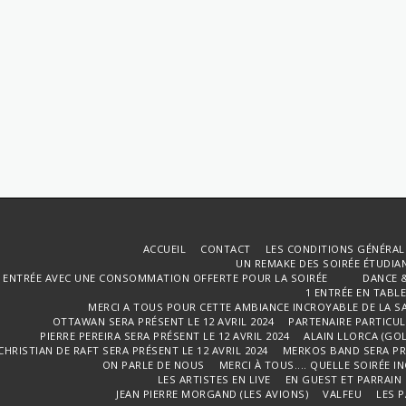
ACCUEIL
CONTACT
LES CONDITIONS GÉNÉRAL
UN REMAKE DES SOIRÉE ÉTUDIANT
1 ENTRÉE AVEC UNE CONSOMMATION OFFERTE POUR LA SOIRÉE DANCE & 
1 ENTRÉE EN TABL
MERCI A TOUS POUR CETTE AMBIANCE INCROYABLE DE LA S
OTTAWAN SERA PRÉSENT LE 12 AVRIL 2024
PARTENAIRE PARTICULI
PIERRE PEREIRA SERA PRÉSENT LE 12 AVRIL 2024
ALAIN LLORCA (GOL
CHRISTIAN DE RAFT SERA PRÉSENT LE 12 AVRIL 2024
MERKOS BAND SERA PRÉ
ON PARLE DE NOUS
MERCI À TOUS.... QUELLE SOIRÉE I
LES ARTISTES EN LIVE
EN GUEST ET PARRAIN
JEAN PIERRE MORGAND (LES AVIONS)
VALFEU
LES 