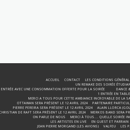
ACCUEIL
CONTACT
LES CONDITIONS GÉNÉRAL
UN REMAKE DES SOIRÉE ÉTUDIANT
1 ENTRÉE AVEC UNE CONSOMMATION OFFERTE POUR LA SOIRÉE DANCE & 
1 ENTRÉE EN TABL
MERCI A TOUS POUR CETTE AMBIANCE INCROYABLE DE LA S
OTTAWAN SERA PRÉSENT LE 12 AVRIL 2024
PARTENAIRE PARTICULI
PIERRE PEREIRA SERA PRÉSENT LE 12 AVRIL 2024
ALAIN LLORCA (GOL
CHRISTIAN DE RAFT SERA PRÉSENT LE 12 AVRIL 2024
MERKOS BAND SERA PRÉ
ON PARLE DE NOUS
MERCI À TOUS.... QUELLE SOIRÉE I
LES ARTISTES EN LIVE
EN GUEST ET PARRAIN
JEAN PIERRE MORGAND (LES AVIONS)
VALFEU
LES 