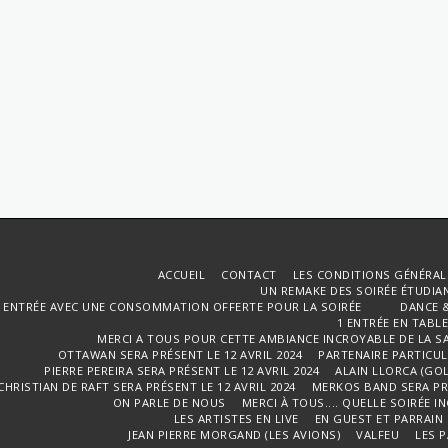
ACCUEIL
CONTACT
LES CONDITIONS GÉNÉRAL
UN REMAKE DES SOIRÉE ÉTUDIANT
1 ENTRÉE AVEC UNE CONSOMMATION OFFERTE POUR LA SOIRÉE DANCE & 
1 ENTRÉE EN TABL
MERCI A TOUS POUR CETTE AMBIANCE INCROYABLE DE LA S
OTTAWAN SERA PRÉSENT LE 12 AVRIL 2024
PARTENAIRE PARTICULI
PIERRE PEREIRA SERA PRÉSENT LE 12 AVRIL 2024
ALAIN LLORCA (GOL
CHRISTIAN DE RAFT SERA PRÉSENT LE 12 AVRIL 2024
MERKOS BAND SERA PRÉ
ON PARLE DE NOUS
MERCI À TOUS.... QUELLE SOIRÉE I
LES ARTISTES EN LIVE
EN GUEST ET PARRAIN
JEAN PIERRE MORGAND (LES AVIONS)
VALFEU
LES 